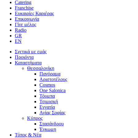
Catering
Franchise
Ευκαιρίες Καριέρας
Επικοινωνία
Γίνε μέλος
Radio
Σχετικά με εμάς
Προιόντα
Καταστήματα
Θεσσαλονίκη
Πανόραμα
Αριστοτέλους
Cosmos
One Salonica
Τόυμπα
Τσιμισκή
Εγνατία
Αγίας Σοφίας
Κύπρος
Στασάνδρου
Έγκωμη
Τύπος & Νέα