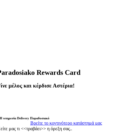
Paradosiako Rewards Card
ίνε μέλος και κέρδισε Αστέρια!
Η υπηρεσία Delivery Παραδοσιακό
Βρείτε το κοντινότερο κατάστημά μας
είτε μας τι <<τραβάει>> η όρεξη σας..