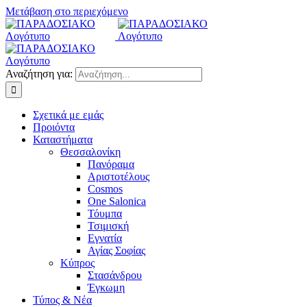
Μετάβαση στο περιεχόμενο
Αναζήτηση για:
Σχετικά με εμάς
Προιόντα
Καταστήματα
Θεσσαλονίκη
Πανόραμα
Αριστοτέλους
Cosmos
One Salonica
Τόυμπα
Τσιμισκή
Εγνατία
Αγίας Σοφίας
Κύπρος
Στασάνδρου
Έγκωμη
Τύπος & Νέα